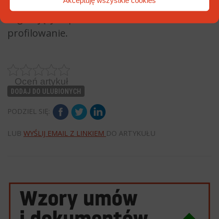
prawidłowa interpretacja przepisów
regulujących przetwarzanie oraz
profilowanie.
Oceń artykuł
DODAJ DO ULUBIONYCH
PODZIEL SIĘ:
LUB
WYŚLIJ EMAIL Z LINKIEM
DO ARTYKUŁU