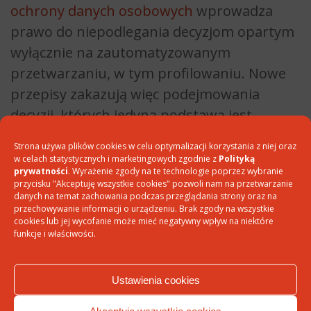
ochrony danych osobowych
wprowadza
prawo do niepodlegania decyzjom opartym
wyłącznie na zautomatyzowanym
przetwarzaniu, w tym profilowaniu. Nowe
przepisy zakazują więc podejmowania
decyzji, których jedyną podstawą jest
zautomatyzowane przetwarzanie i
Strona używa plików cookies w celu optymalizacji korzystania z niej oraz
profilowanie. Każda osoba musi zostać
w celach statystycznych i marketingowych zgodnie z
Polityką
prywatności
. Wyrażenie zgody na te technologie poprzez wybranie
poinformowana o profilowaniu już na
przycisku "Akceptuję wszystkie cookies" pozwoli nam na przetwarzanie
etapie zbierania danych osobowych.
danych na temat zachowania podczas przeglądania strony oraz na
przechowywanie informacji o urządzeniu. Brak zgody na wszystkie
cookies lub jej wycofanie może mieć negatywny wpływ na niektóre
Wprowadzenie nowych przepisów
funkcje i właściwości.
spowoduje konieczność modyfikacji
formularzy służących wyrażeniu
zgody na
Ustawienia cookies
przetwarzanie danych
. Ważna jest więc
Akceptuję wszystkie cookies