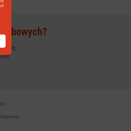
ody
oli
s
 osobowych?
n-line,
ucje
ości
velopment