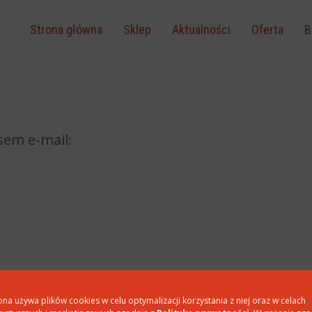
Strona główna
Sklep
Aktualności
Oferta
B
em e-mail:
ona używa plików cookies w celu optymalizacji korzystania z niej oraz w celach