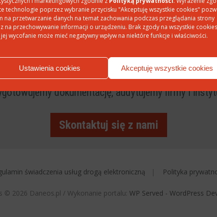
tystycznych i marketingowych zgodnie z
Polityką prywatności
. Wyrażenie zg
te technologie poprzez wybranie przycisku "Akceptuję wszystkie cookies" pozw
 na przetwarzanie danych na temat zachowania podczas przeglądania strony
z na przechowywanie informacji o urządzeniu. Brak zgody na wszystkie cookie
 jej wycofanie może mieć negatywny wpływ na niektóre funkcje i właściwości.
sz wsparcia w zakresie danych
Ustawienia cookies
Akceptuję wszystkie cookies
iamy konsultacje, szkolenia stacjonarne i szkolenia o
ygotowujemy dokumentację, audytujemy firmy i instyt
Skontaktuj się z nami
ulamin świadczenia usług drogą elektroniczną
Polityka prywatn
s © 2026 Daneos.pl / Wykonanie portalu:
WP Served - WordPress De