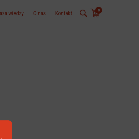
0
aza wiedzy
O nas
Kontakt