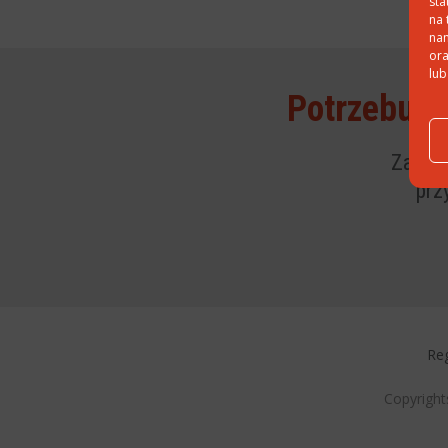
sta
na 
nam
ora
lub
Potrzebuje
Zapewn
prz
Reg
Copyright