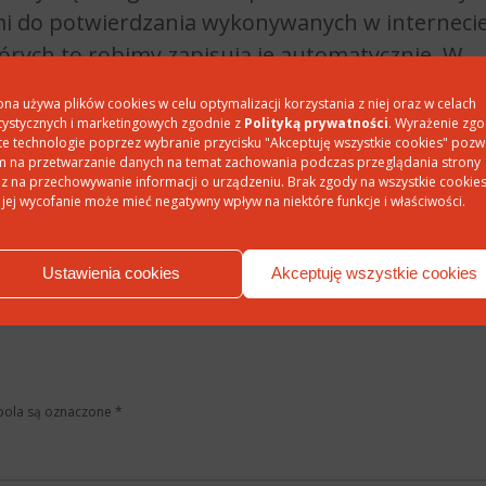
 do potwierdzania wykonywanych w interneci
órych to robimy zapisują je automatycznie. W
ienia między innymi z kilkoma wyciekami danych
ona używa plików cookies w celu optymalizacji korzystania z niej oraz w celach
 sytuacje mogą nieść ze sobą milionowe straty.
tystycznych i marketingowych zgodnie z
Polityką prywatności
. Wyrażenie zg
te technologie poprzez wybranie przycisku "Akceptuję wszystkie cookies" pozw
 na przetwarzanie danych na temat zachowania podczas przeglądania strony
z na przechowywanie informacji o urządzeniu. Brak zgody na wszystkie cookie
 jej wycofanie może mieć negatywny wpływ na niektóre funkcje i właściwości.
DZIEL SIĘ:
Ustawienia cookies
Akceptuję wszystkie cookies
ola są oznaczone
*