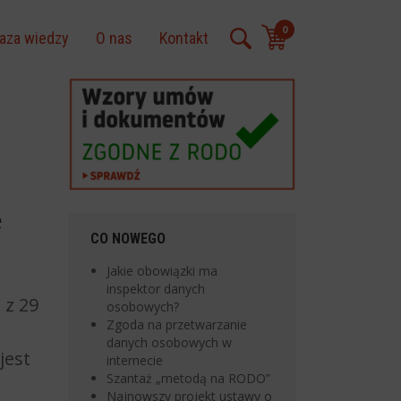
0
aza wiedzy
O nas
Kontakt
e
CO NOWEGO
Jakie obowiązki ma
inspektor danych
 z 29
osobowych?
Zgoda na przetwarzanie
danych osobowych w
jest
internecie
Szantaż „metodą na RODO”
Najnowszy projekt ustawy o