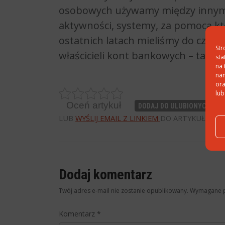
osobowych używamy między innymi
aktywności, systemy, za pomocą kt
ostatnich latach mieliśmy do czyn
Str
właścicieli kont bankowych – takie
sta
na 
nam
ora
lub
Oceń artykuł
PO
DODAJ DO ULUBIONYCH
LUB
WYŚLIJ EMAIL Z LINKIEM
DO ARTYKUŁU
Dodaj komentarz
Twój adres e-mail nie zostanie opublikowany.
Wymagane p
Komentarz
*