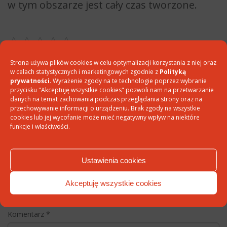
w tym obszarze jest cały czas tworzone.
Oceń artykuł
Strona używa plików cookies w celu optymalizacji korzystania z niej oraz
DODAJ DO ULUBIONYCH
w celach statystycznych i marketingowych zgodnie z
Polityką
prywatności
. Wyrażenie zgody na te technologie poprzez wybranie
PODZIEL SIĘ:
przycisku "Akceptuję wszystkie cookies" pozwoli nam na przetwarzanie
danych na temat zachowania podczas przeglądania strony oraz na
LUB
WYŚLIJ EMAIL Z LINKIEM
DO ARTYKUŁU
przechowywanie informacji o urządzeniu. Brak zgody na wszystkie
cookies lub jej wycofanie może mieć negatywny wpływ na niektóre
funkcje i właściwości.
Ustawienia cookies
Dodaj komentarz
Twój adres e-mail nie zostanie opublikowany.
Wymagane pola są
Akceptuję wszystkie cookies
oznaczone
*
Komentarz
*