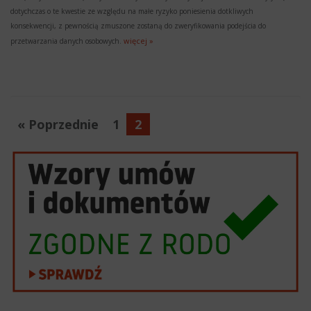
dotychczas o te kwestie ze względu na małe ryzyko poniesienia dotkliwych
konsekwencji, z pewnością zmuszone zostaną do zweryfikowania podejścia do
więcej »
przetwarzania danych osobowych.
« Poprzednie
1
2