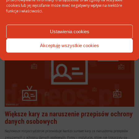
Rady Unii Europejskiej w sprawie ochrony danych osobowych tzw. RODO (GDRP).
cookies lub jej wycofanie może mieć negatywny wpływ na niektóre
funkcje i właściwości.
więcej »
Ustawienia cookies
Akceptuję wszystkie cookies
Większe kary za naruszenie przepisów ochrony
danych osobowych
Najnowsze rozporządzenie przewiduje bardzo surowe kary za naruszenia przepisów
związanych z ochroną danych osobowych. Firmy i instytucje, które nie troszczyły się