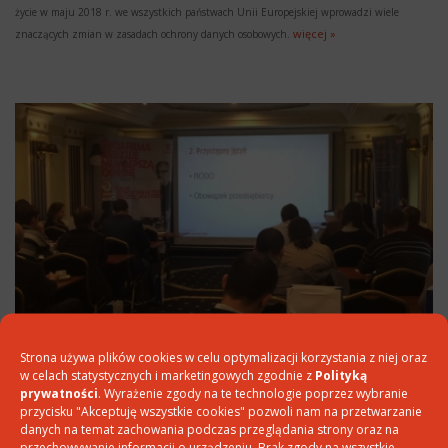
życie w maju 2018 r. we wszystkich państwach Unii Europejskiej wprowadzi wiele
więcej »
znaczących zmian w zasadach ochrony danych osobowych.
Strona używa plików cookies w celu optymalizacji korzystania z niej oraz
Szkolenie z „RODO” w ITD24
w celach statystycznych i marketingowych zgodnie z
Polityką
prywatności
. Wyrażenie zgody na te technologie poprzez wybranie
20 września 2017 r. mieliśmy przyjemność prowadzić w Katowicach szkolenie dla ITD24
przycisku "Akceptuję wszystkie cookies" pozwoli nam na przetwarzanie
Sp. z o.o. w ramach zorganizowanej konferencji ROADSHOW ITD24
danych na temat zachowania podczas przeglądania strony oraz na
Cyberbezpieczeństwo w kontekście Rozporządzenia Parlamentu Europejskiego i
przechowywanie informacji o urządzeniu. Brak zgody na wszystkie