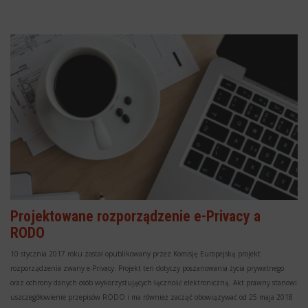
Projektowane rozporządzenie e-Privacy a
RODO
10 stycznia 2017 roku został opublikowany przez Komisję Europejską projekt
rozporządzenia zwany e-Privacy. Projekt ten dotyczy poszanowania życia prywatnego
oraz ochrony danych osób wykorzystujących łączność elektroniczną. Akt prawny stanowi
uszczegółowienie przepisów RODO i ma również zacząć obowiązywać od 25 maja 2018