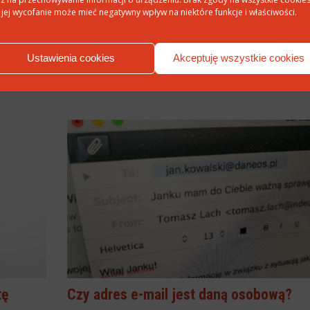
 jej wycofanie może mieć negatywny wpływ na niektóre funkcje i właściwości.
iębiorców
krótki, ale treściwy materiał pod tytułem: "Umowa
owadza
powierzenia danych osobowych - wyjaśniamy co to jest
ym
działa"
więcej »
ch.
Ustawienia cookies
Akceptuję wszystkie cookies
tę
Czy adres e-mail jest daną osobową?