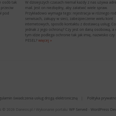
e osób tak
W dzisiejszych czasach niemal każdy z nas używa adre
 przeciw
mail. Jest on niezbędny, aby załatwić wiele spraw.
ał pod
Przykładowo wymaga tego: rejestracja w różnego rod
serwisach, zakupy w sieci, zabezpieczenie wielu kont
internetowych, sposób kontaktu z dostawcą usług. Co
jednak z jego ochroną? Czy jest on daną osobową, a 
tym idzie podlega ochronie tak jak imię, nazwisko cz
PESEL?
więcej »
ulamin świadczenia usług drogą elektroniczną
Polityka prywatn
s © 2026 Daneos.pl / Wykonanie portalu:
WP Served - WordPress De