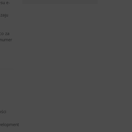
su e-
zaju
co za
y numer
ości
velopment