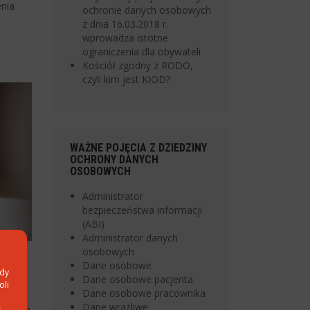
enia
ochronie danych osobowych
z dnia 16.03.2018 r.
wprowadza istotne
ograniczenia dla obywateli
Kościół zgodny z RODO,
czyli kim jest KIOD?
WAŻNE POJĘCIA Z DZIEDZINY
OCHRONY DANYCH
OSOBOWYCH
Administrator
bezpieczeństwa informacji
(ABI)
Administrator danych
osobowych
 –
Dane osobowe
ody
Dane osobowe pacjenta
oli
Dane osobowe pracownika
zenia
Dane wrażliwe
Państwa
s