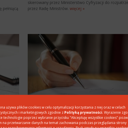
skierowany przez Ministerstwo Cyfryzacji do rozpatrz
 pełniącą
przez Radę Ministrów.
więcej »
Umowa powierzenia danych osobowych
ona używa plików cookies w celu optymalizacji korzystania z niej oraz w celach
wyjaśniamy co to jest i jak działa
tystycznych i marketingowych zgodnie z
Polityką prywatności
. Wyrażenie zg
te technologie poprzez wybranie przycisku "Akceptuję wszystkie cookies" pozw
tytucje
Wiele osób nie orientuje się czym jest umowa powier
 na przetwarzanie danych na temat zachowania podczas przeglądania strony
i (RODO)
danych osobowych. Przygotowaliśmy specjalnie dla 
z na przechowywanie informacji o urządzeniu. Brak zgody na wszystkie cookie