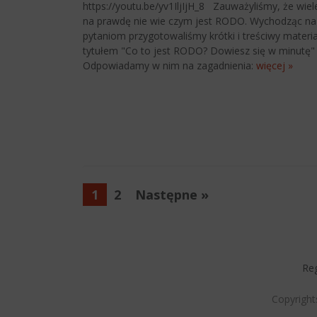
https://youtu.be/yv1IljIjH_8 Zauważyliśmy, że wiel
na prawdę nie wie czym jest RODO. Wychodząc na
pytaniom przygotowaliśmy krótki i treściwy materi
tytułem "Co to jest RODO? Dowiesz się w minutę"
Odpowiadamy w nim na zagadnienia:
więcej »
1
2
Następne »
Reg
Copyright