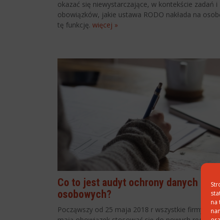
okazać się niewystarczające, w kontekście zadań i
obowiązków, jakie ustawa RODO nakłada na osobę
tę funkcję.
więcej »
Co to jest audyt ochrony danych
Str
osobowych?
sta
na 
Począwszy od 25 maja 2018 r wszystkie firmy i ins
nam
mają obowiązek stosować się do nowych regulacj
ora