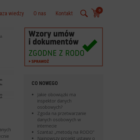
0
aza wiedzy
O nas
Kontakt
CO NOWEGO
Jakie obowiązki ma
inspektor danych
osobowych?
Zgoda na przetwarzanie
danych osobowych w
internecie
anych
Szantaż „metodą na RODO”
ecnie
Najnowszy projekt ustawy o