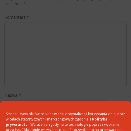
oznaczone
*
Komentarz
*
Nazwa
*
Strona używa plików cookies w celu optymalizacji korzystania z niej oraz
w celach statystycznych i marketingowych zgodnie z
Polityką
E-mail
*
prywatności
. Wyrażenie zgody na te technologie poprzez wybranie
przycisku "Akceptuję wszystkie cookies" pozwoli nam na przetwarzanie