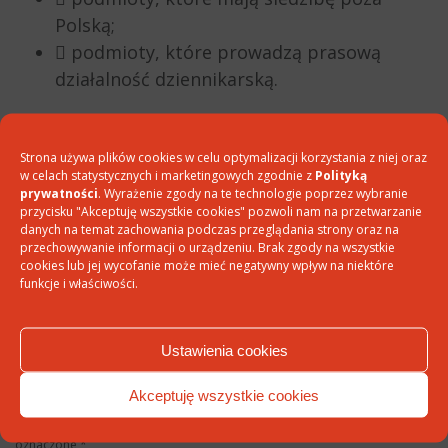
Polską;
 podmioty, które prowadzą prasową
działalność dziennikarską.
Strona używa plików cookies w celu optymalizacji korzystania z niej oraz
Oceń artykuł
w celach statystycznych i marketingowych zgodnie z
Polityką
prywatności
. Wyrażenie zgody na te technologie poprzez wybranie
DODAJ DO ULUBIONYCH
przycisku "Akceptuję wszystkie cookies" pozwoli nam na przetwarzanie
danych na temat zachowania podczas przeglądania strony oraz na
PODZIEL SIĘ:
przechowywanie informacji o urządzeniu. Brak zgody na wszystkie
cookies lub jej wycofanie może mieć negatywny wpływ na niektóre
LUB
WYŚLIJ EMAIL Z LINKIEM
DO ARTYKUŁU
funkcje i właściwości.
Ustawienia cookies
Dodaj komentarz
Akceptuję wszystkie cookies
Twój adres e-mail nie zostanie opublikowany.
Wymagane pola są
oznaczone
*