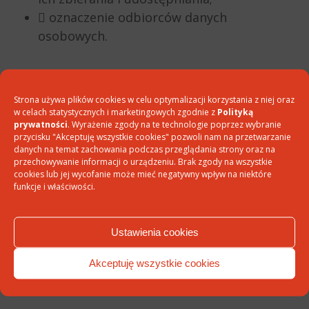
 oznaczenie odbiorców danych
osobowych.
Strona używa plików cookies w celu optymalizacji korzystania z niej oraz
Oceń artykuł
w celach statystycznych i marketingowych zgodnie z
Polityką
DODAJ DO ULUBIONYCH
prywatności
. Wyrażenie zgody na te technologie poprzez wybranie
przycisku "Akceptuję wszystkie cookies" pozwoli nam na przetwarzanie
PODZIEL SIĘ:
danych na temat zachowania podczas przeglądania strony oraz na
przechowywanie informacji o urządzeniu. Brak zgody na wszystkie
cookies lub jej wycofanie może mieć negatywny wpływ na niektóre
LUB
WYŚLIJ EMAIL Z LINKIEM
DO ARTYKUŁU
funkcje i właściwości.
Ustawienia cookies
Dodaj komentarz
Akceptuję wszystkie cookies
Twój adres e-mail nie zostanie opublikowany.
Wymagane pola są
oznaczone
*