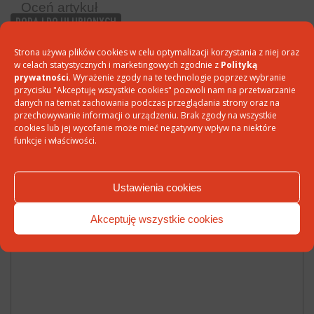
Oceń artykuł
DODAJ DO ULUBIONYCH
PODZIEL SIĘ:
Strona używa plików cookies w celu optymalizacji korzystania z niej oraz
w celach statystycznych i marketingowych zgodnie z
Polityką
prywatności
. Wyrażenie zgody na te technologie poprzez wybranie
LUB
WYŚLIJ EMAIL Z LINKIEM
DO ARTYKUŁU
przycisku "Akceptuję wszystkie cookies" pozwoli nam na przetwarzanie
danych na temat zachowania podczas przeglądania strony oraz na
przechowywanie informacji o urządzeniu. Brak zgody na wszystkie
cookies lub jej wycofanie może mieć negatywny wpływ na niektóre
funkcje i właściwości.
Dodaj komentarz
Twój adres e-mail nie zostanie opublikowany.
Wymagane pola są
Ustawienia cookies
oznaczone
*
Akceptuję wszystkie cookies
Komentarz
*