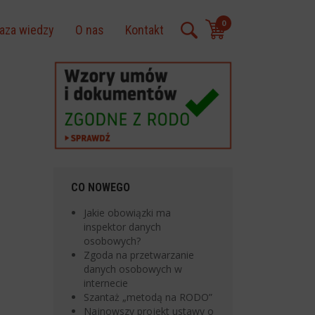
0
aza wiedzy
O nas
Kontakt
CO NOWEGO
Jakie obowiązki ma
inspektor danych
osobowych?
Zgoda na przetwarzanie
danych osobowych w
internecie
Szantaż „metodą na RODO”
Najnowszy projekt ustawy o