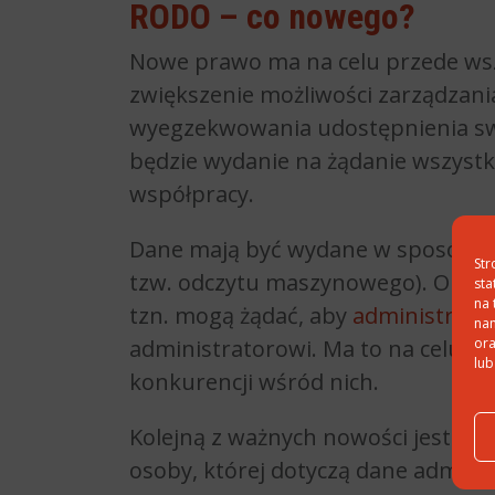
RODO – co nowego?
Nowe prawo ma na celu przede wsz
zwiększenie możliwości zarządzania
wyegzekwowania udostępnienia sw
będzie wydanie na żądanie wszystk
współpracy.
Dane mają być wydane w sposób czyt
Str
tzw. odczytu maszynowego). Obywa
sta
na 
tzn. mogą żądać, aby
administrato
nam
administratorowi. Ma to na celu uł
ora
lub
konkurencji wśród nich.
Kolejną z ważnych nowości jest też
osoby, której dotyczą dane admini