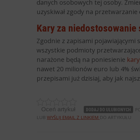
danych osobowych tej osoby. Zmieni
uzyskiwał zgody na przetwarzanie
Kary za niedostosowanie
Zgodnie z zapisami pojawiającymi 
wszystkie podmioty przetwarzając
narażone będą na poniesienie
kary
nawet 20 milionów euro lub 4% św
przepisami już dzisiaj, aby jak najs
Oceń artykuł
PO
DODAJ DO ULUBIONYCH
LUB
WYŚLIJ EMAIL Z LINKIEM
DO ARTYKUŁU