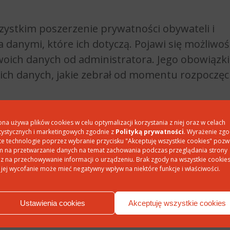
ystkim poszerzenie prywatności obywateli i
 danymi, które ich dotyczą. Pojawi się możliwoś
oich danych od administratora. Jego obowiązk
ich danych, jakie zebrał od momentu rozpoczęc
elny dla osoby ubiegającej się o nie (z możliw
ona używa plików cookies w celu optymalizacji korzystania z niej oraz w celach
tele zyskają także możliwość przenoszenia da
tystycznych i marketingowych zgodnie z
Polityką prywatności
. Wyrażenie zg
te technologie poprzez wybranie przycisku "Akceptuję wszystkie cookies" pozw
r ich danych osobowych
przekazał je innemu
 na przetwarzanie danych na temat zachowania podczas przeglądania strony
atwienie zmiany administratora i zwiększenie
z na przechowywanie informacji o urządzeniu. Brak zgody na wszystkie cookie
 jej wycofanie może mieć negatywny wpływ na niektóre funkcje i właściwości.
 tzw.
prawo do bycia zapomnianym
. Na żądanie
Ustawienia cookies
Akceptuję wszystkie cookies
strator będzie miał obowiązek usunięcia wszyst