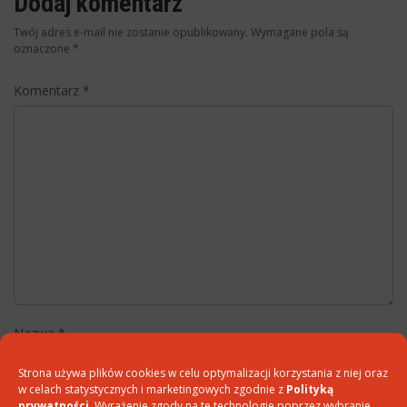
Dodaj komentarz
Twój adres e-mail nie zostanie opublikowany.
Wymagane pola są
oznaczone
*
Komentarz
*
Nazwa
*
Strona używa plików cookies w celu optymalizacji korzystania z niej oraz
w celach statystycznych i marketingowych zgodnie z
Polityką
prywatności
. Wyrażenie zgody na te technologie poprzez wybranie