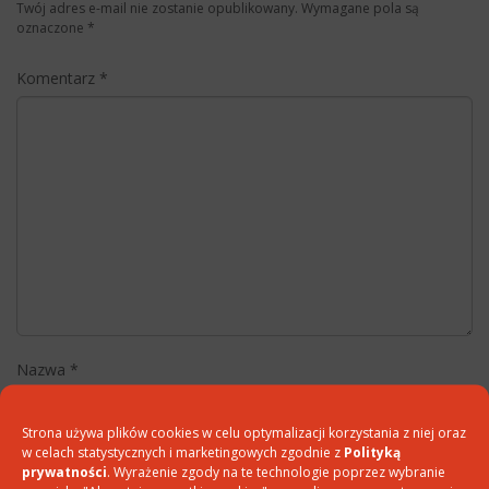
Twój adres e-mail nie zostanie opublikowany.
Wymagane pola są
oznaczone
*
Komentarz
*
Nazwa
*
Strona używa plików cookies w celu optymalizacji korzystania z niej oraz
w celach statystycznych i marketingowych zgodnie z
Polityką
E-mail
*
prywatności
. Wyrażenie zgody na te technologie poprzez wybranie