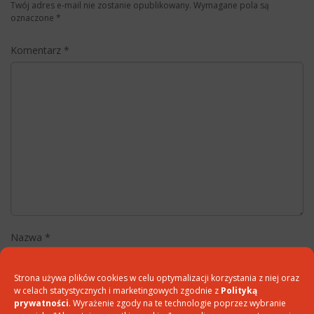
Twój adres e-mail nie zostanie opublikowany.
Wymagane pola są
oznaczone
*
Komentarz
*
Nazwa
*
Strona używa plików cookies w celu optymalizacji korzystania z niej oraz
w celach statystycznych i marketingowych zgodnie z
Polityką
E-mail
*
prywatności
. Wyrażenie zgody na te technologie poprzez wybranie