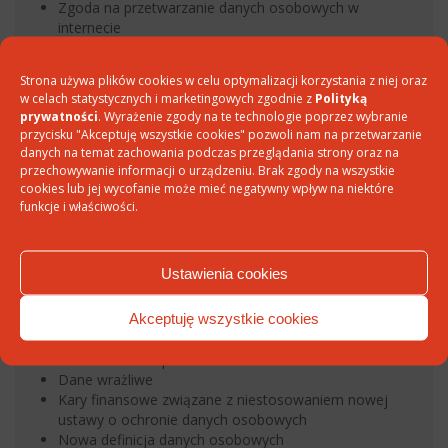
Zgoda na przetwarzanie danych osobowych w
internecie
Szantaż „metodą na RODO”
Najnowszy projekt ustawy o ochronie danych
Strona używa plików cookies w celu optymalizacji korzystania z niej oraz
osobowych z dnia 16.03.2018 r. wprowadza istotne
w celach statystycznych i marketingowych zgodnie z
Polityką
ograniczenia dla obywateli
prywatności
. Wyrażenie zgody na te technologie poprzez wybranie
Kościół zgodny z RODO, czyli kim jest KIOD?
przycisku "Akceptuję wszystkie cookies" pozwoli nam na przetwarzanie
danych na temat zachowania podczas przeglądania strony oraz na
przechowywanie informacji o urządzeniu. Brak zgody na wszystkie
cookies lub jej wycofanie może mieć negatywny wpływ na niektóre
funkcje i właściwości.
WAŻNE POJĘCIA Z DZIEDZINY OCHRONY DANYCH
OSOBOWYCH
Ustawienia cookies
Administrator bezpieczeństwa informacji (ABI)
Administrator danych osobowych
Akceptuję wszystkie cookies
Dane osobowe
Dane osobowe pacjenta
Dane osobowe pracownika
Dane wrażliwe
Kary finansowe związane z niestosowaniem nowej
ustawy o ochronie danych osobowych
Nowa definicja danych osobowych