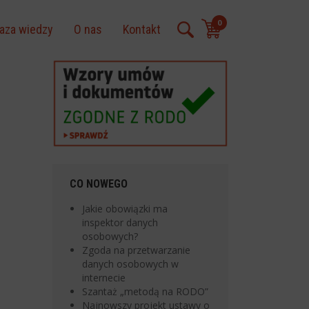
0
aza wiedzy
O nas
Kontakt
CO NOWEGO
Jakie obowiązki ma
inspektor danych
osobowych?
Zgoda na przetwarzanie
danych osobowych w
internecie
Szantaż „metodą na RODO”
Najnowszy projekt ustawy o