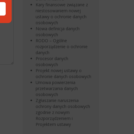
Kary finansowe związane z
niestosowaniem nowej
ustawy o ochronie danych
osobowych
Nowa definicja danych
osobowych
RODO – Ogólne
rozporządzenie o ochronie
danych
Procesor danych
osobowych
Projekt nowej ustawy o
ochronie danych osobowych
Umowa powierzenia
przetwarzania danych
osobowych
Zgłaszanie naruszenia
ochrony danych osobowych
zgodnie z nowym
Rozporządzeniem i
Projektem ustawy