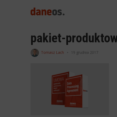
search
pakiet-produkto
Tomasz Lach
19 grudnia 2017