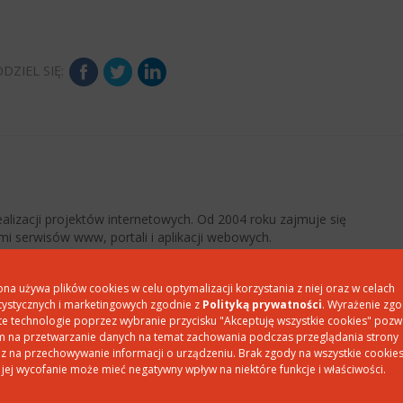
DZIEL SIĘ:
 realizacji projektów internetowych. Od 2004 roku zajmuje się
i serwisów www, portali i aplikacji webowych.
ona używa plików cookies w celu optymalizacji korzystania z niej oraz w celach
tystycznych i marketingowych zgodnie z
Polityką prywatności
. Wyrażenie zg
te technologie poprzez wybranie przycisku "Akceptuję wszystkie cookies" pozw
 na przetwarzanie danych na temat zachowania podczas przeglądania strony
ola są oznaczone
*
z na przechowywanie informacji o urządzeniu. Brak zgody na wszystkie cookie
 jej wycofanie może mieć negatywny wpływ na niektóre funkcje i właściwości.