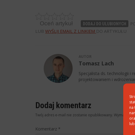
Oceń artykuł
PO
DODAJ DO ULUBIONYCH
LUB
WYŚLIJ EMAIL Z LINKIEM
DO ARTYKUŁU
AUTOR
Tomasz Lach
Specjalista ds. technologii i
projektowaniem i wdrożeniam
Str
sta
Dodaj komentarz
na 
nam
Twój adres e-mail nie zostanie opublikowany.
Wymagane p
ora
lub
Komentarz
*