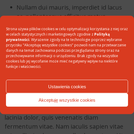
Nullam dui mauris, imperdiet id lacus
ac, pellentesque efficitur metus.
Nunc euismod odio blandit pharetra
Strona używa plików cookies w celu optymalizacji korzystania z niej oraz
w celach statystycznych i marketingowych zgodnie z
Polityką
consectetur.
prywatności
. Wyrażenie zgody na te technologie poprzez wybranie
przycisku "Akceptuję wszystkie cookies" pozwoli nam na przetwarzanie
danych na temat zachowania podczas przeglądania strony oraz na
przechowywanie informacji o urządzeniu. Brak zgody na wszystkie
Lorem ipsum dolor sit amet, consectetur
cookies lub jej wycofanie może mieć negatywny wpływ na niektóre
adipiscing elit.
funkcje i właściwości.
Pellentesque non pulvinar arcu, eget
Ustawienia cookies
vulputate erat. Sed non eros a nunc iaculis
imperdiet a non tortor. Pellentesque
Akceptuję wszystkie cookies
porttitor viverra ultricies. Praesent dictum
lacinia dolor, quis venenatis diam
fermentum vitae. Nam iaculis sapien vitae