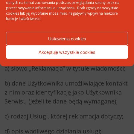
1. Reklamację dotyczącą usług świadczonych
danych na temat zachowania podczas przeglądania strony oraz na
przechowywanie informacji o urządzeniu. Brak zgody na wszystkie
na podstawie niniejszego regulaminu
cookies lub jej wycofanie może mieć negatywny wpływ na niektóre
funkcje i właściwości.
należy kierować na adres email:
kontakt@daneos.pl lub adres stacjonarny:
ul. Grodzka 11, 44-292 Rybnik.
Ustawienia cookies
2. Reklamacja powinna zawierać:
Akceptuję wszystkie cookies
a) słowo „Reklamacja” w tytule wiadomości;
b) dane Użytkownika umożliwiające kontakt
z nim oraz identyfikację jako Użytkownika
Serwisu (jeżeli te dane będą wymagane);
c) rodzaj Usługi, której reklamacja dotyczy;
d) opis wadliwego działania usługi;