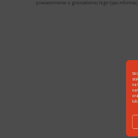
powiadomienie o gromadzeniu tego typu informacj
Str
sta
na 
nam
ora
lub