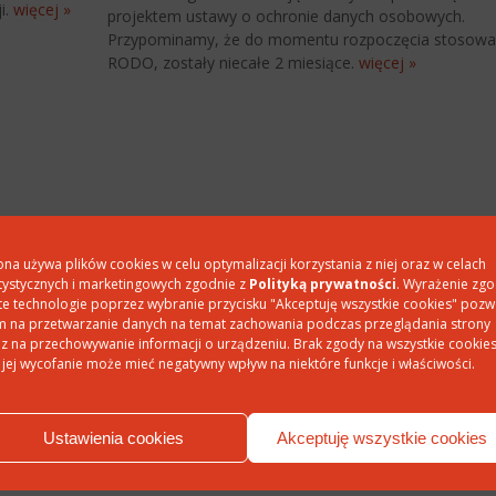
i.
więcej »
projektem ustawy o ochronie danych osobowych.
Przypominamy, że do momentu rozpoczęcia stosowa
RODO, zostały niecałe 2 miesiące.
więcej »
ona używa plików cookies w celu optymalizacji korzystania z niej oraz w celach
tystycznych i marketingowych zgodnie z
Polityką prywatności
. Wyrażenie zg
te technologie poprzez wybranie przycisku "Akceptuję wszystkie cookies" pozw
 na przetwarzanie danych na temat zachowania podczas przeglądania strony
z na przechowywanie informacji o urządzeniu. Brak zgody na wszystkie cookie
 jej wycofanie może mieć negatywny wpływ na niektóre funkcje i właściwości.
Ustawienia cookies
Akceptuję wszystkie cookies