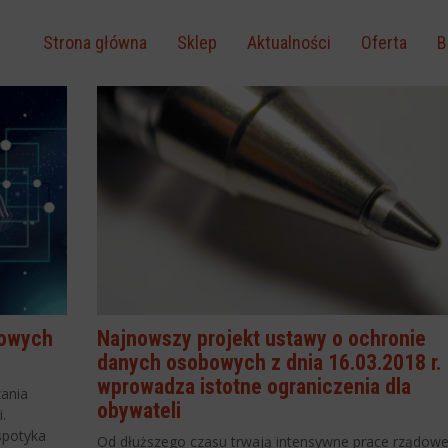
Strona główna
Sklep
Aktualności
Oferta
B
bowych
Najnowszy projekt ustawy o ochronie
danych osobowych z dnia 16.03.2018 r.
wprowadza istotne ograniczenia dla
zania
obywateli
.
spotyka
Od dłuższego czasu trwają intensywne prace rządow