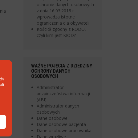
ochronie danych osobowych
z dnia 16.03.2018 r.
nia
wprowadza istotne
ograniczenia dla obywateli
Kościół zgodny z RODO,
czyli kim jest KIOD?
WAŻNE POJĘCIA Z DZIEDZINY
OCHRONY DANYCH
OSOBOWYCH
ody
oli
Administrator
bezpieczeństwa informacji
s
(ABI)
Administrator danych
osobowych
Dane osobowe
Dane osobowe pacjenta
Dane osobowe pracownika
Dane wrażliwe