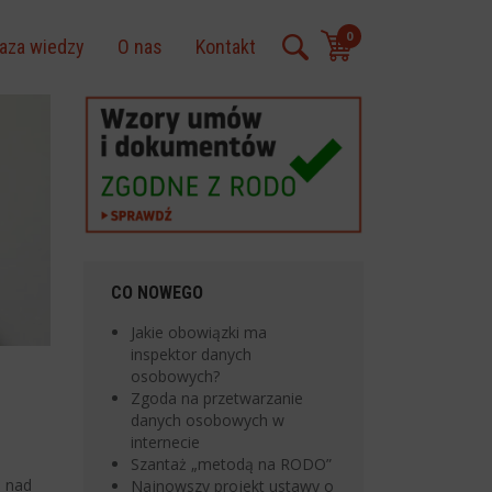
0
aza wiedzy
O nas
Kontakt
CO NOWEGO
Jakie obowiązki ma
inspektor danych
osobowych?
Zgoda na przetwarzanie
danych osobowych w
internecie
Szantaż „metodą na RODO”
e nad
Najnowszy projekt ustawy o