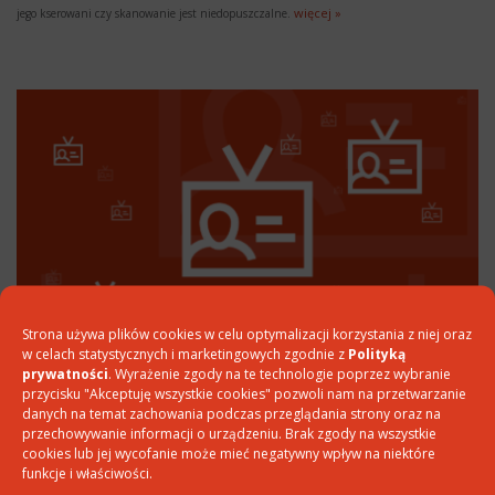
więcej »
jego kserowani czy skanowanie jest niedopuszczalne.
Strona używa plików cookies w celu optymalizacji korzystania z niej oraz
w celach statystycznych i marketingowych zgodnie z
Polityką
prywatności
. Wyrażenie zgody na te technologie poprzez wybranie
Większe kary za naruszenie przepisów ochrony
przycisku "Akceptuję wszystkie cookies" pozwoli nam na przetwarzanie
danych osobowych
danych na temat zachowania podczas przeglądania strony oraz na
przechowywanie informacji o urządzeniu. Brak zgody na wszystkie
Najnowsze rozporządzenie przewiduje bardzo surowe kary za naruszenia przepisów
cookies lub jej wycofanie może mieć negatywny wpływ na niektóre
związanych z ochroną danych osobowych. Firmy i instytucje, które nie troszczyły się
funkcje i właściwości.
dotychczas o te kwestie ze względu na małe ryzyko poniesienia dotkliwych