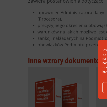
Zawiera postanowienia dotyczące:
uprawnień Administratora danych
(Procesora),
precyzyjnego określenia obowiąz
warunków na jakich możliwe jest
sankcji nakładanych na Podmiot p
obowiązków Podmiotu przetwarza
Str
sta
Inne wzrory dokumentow
na 
nam
ora
lub