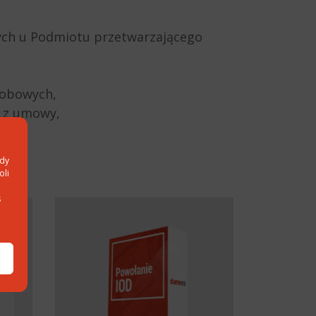
ych u Podmiotu przetwarzającego
sobowych,
ę z umowy,
ody
oli
s