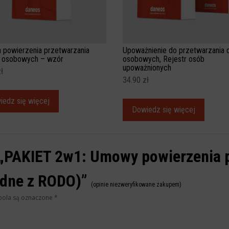
powierzenia przetwarzania
Upoważnienie do przetwarzania 
 osobowych – wzór
osobowych, Rejestr osób
upoważnionych
ł
34.90
zł
iedz się więcej
Dowiedz się więcej
 „PAKIET 2w1: Umowy powierzenia p
odne z RODO)”
(opinie niezweryfikowane zakupem)
ola są oznaczone
*