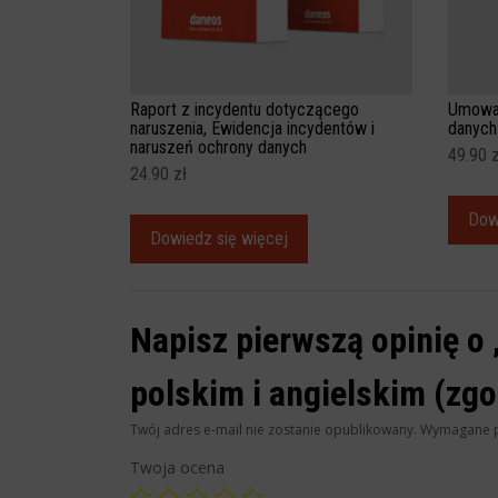
Raport z incydentu dotyczącego
Umowa 
naruszenia, Ewidencja incydentów i
danych
naruszeń ochrony danych
49.90
z
24.90
zł
Dow
Dowiedz się więcej
Napisz pierwszą opinię o
polskim i angielskim (zg
Twój adres e-mail nie zostanie opublikowany.
Wymagane p
Twoja ocena