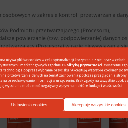
 osobowych w zakresie kontroli przetwarzania dan
ków Podmiotu przetwarzającego (Procesora),
 dalsze powierzanie (tzw. podpowierzanie) danych o
rzetwarzający (Procesora) w razie niewywiązania si
jącego (Procesora) po rozwiązaniu umowy,
ona używa plików cookies w celu optymalizacji korzystania z niej oraz w celach
tystycznych i marketingowych zgodnie z
Polityką prywatności
. Wyrażenie zg
te technologie poprzez wybranie przycisku "Akceptuję wszystkie cookies" pozw
 na przetwarzanie danych na temat zachowania podczas przeglądania strony
z na przechowywanie informacji o urządzeniu. Brak zgody na wszystkie cookie
 jej wycofanie może mieć negatywny wpływ na niektóre funkcje i właściwości.
Ustawienia cookies
Akceptuję wszystkie cookies