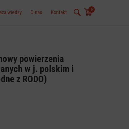
0
aza wiedzy
O nas
Kontakt
mowy powierzenia
anych w j. polskim i
odne z RODO)