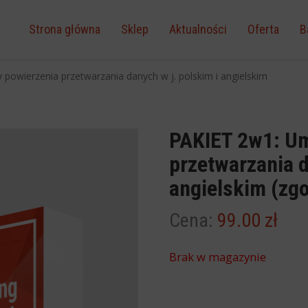
Strona główna
Sklep
Aktualności
Oferta
B
owierzenia przetwarzania danych w j. polskim i angielskim
PAKIET 2w1: U
przetwarzania d
angielskim (zg
99.00
zł
Brak w magazynie