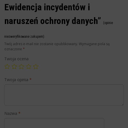
Ewidencja incydentów i
naruszeń ochrony danych”
(opinie
niezweryfikowane zakupem)
Twój adres e-mail nie zostanie opublikowany.
Wymagane pola są
oznaczone
*
Twoja ocena
Twoja opinia
*
Nazwa
*