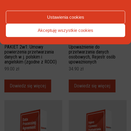
Ustawienia cookies
Akceptuję wszystkie cookies
PAKIET 2w1: Umowy
Upoważnienie do
powierzenia przetwarzania
przetwarzania danych
danych w j. polskim i
osobowych, Rejestr osób
angielskim (zgodne z RODO)
upoważnionych
99.00
zł
34.90
zł
Dowiedz się więcej
Dowiedz się więcej