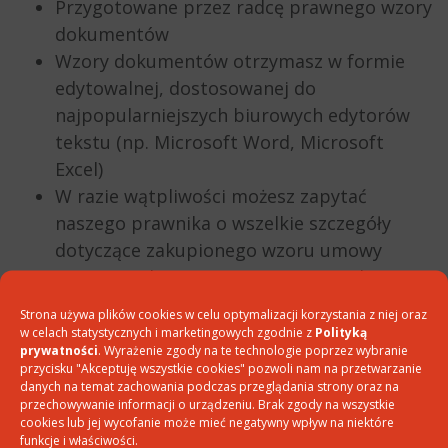
Przygotowane przez radcę prawnego wzory
dokumentów
Wzory dokumentów otrzymasz w formie
edytowalnej, dostosowanej do
najpopularniejszych biurowych edytorów
tekstu (np. Microsoft Word, Microsoft
Excel)
W razie wątpliwości możesz zapytać
naszego prawnika o wszelkie szczegóły
dotyczące zakupionego wzoru umowy
Wzory są obszerne i opisują wszystkie
wymagane zagadnienia
Strona używa plików cookies w celu optymalizacji korzystania z niej oraz
w celach statystycznych i marketingowych zgodnie z
Polityką
prywatności
. Wyrażenie zgody na te technologie poprzez wybranie
Inne wzrory dokumentow
przycisku "Akceptuję wszystkie cookies" pozwoli nam na przetwarzanie
danych na temat zachowania podczas przeglądania strony oraz na
przechowywanie informacji o urządzeniu. Brak zgody na wszystkie
cookies lub jej wycofanie może mieć negatywny wpływ na niektóre
funkcje i właściwości.